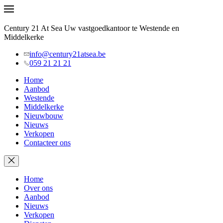
Century 21 At Sea Uw vastgoedkantoor te Westende en
Middelkerke
info@century21atsea.be
059 21 21 21
Home
Aanbod
Westende
Middelkerke
Nieuwbouw
Nieuws
Verkopen
Contacteer ons
Home
Over ons
Aanbod
Nieuws
Verkopen